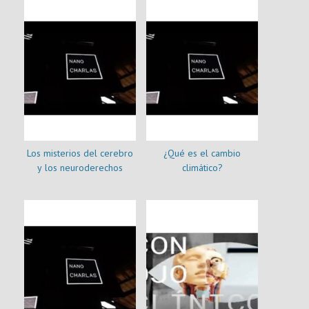
Los misterios del cerebro
¿Qué es el cambio
y los neuroderechos
climático?