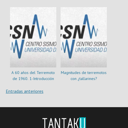
A 60 años del Terremoto
Magnitudes de terremotos
de 1960. 1-Introducción
con ¿tallarines?
Navegación
Entradas anteriores
de
entradas