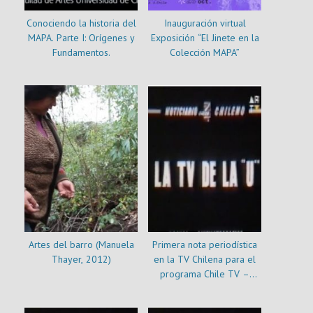
Conociendo la historia del
Inauguración virtual
MAPA. Parte I: Orígenes y
Exposición “El Jinete en la
Fundamentos.
Colección MAPA”
Artes del barro (Manuela
Primera nota periodística
Thayer, 2012)
en la TV Chilena para el
programa Chile TV –
Canal 9 Universidad de
Chile