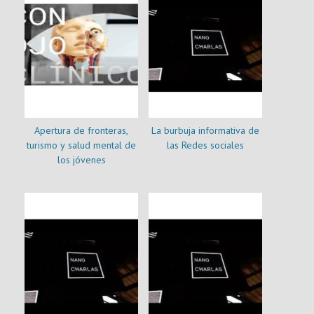
Apertura de fronteras,
La burbuja informativa de
turismo y salud mental de
las Redes sociales
los jóvenes