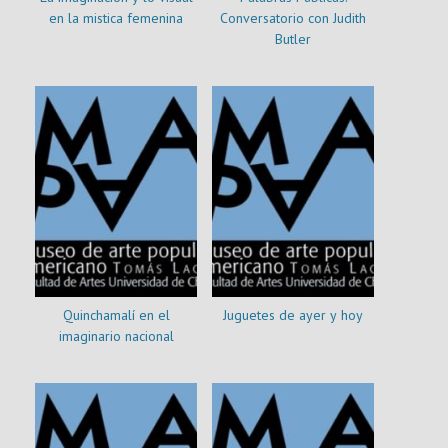
en la mistica femenina
Conversatorio con Judith
Butler
Quinchamalí en el
Juguetes de ayer y hoy
imaginario nacional