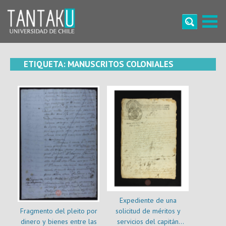
Skip
to
content
Tantaku
Conecta con la diversidad y cultura de Chile
ETIQUETA:
MANUSCRITOS COLONIALES
Expediente de una
Fragmento del pleito por
solicitud de méritos y
dinero y bienes entre las
servicios del capitán