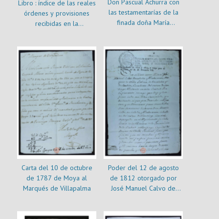
Don Pascual Achurra con
Libro : índice de las reales
las testamentarías de la
órdenes y provisiones
finada doña María
recibidas en la
Valladares sobre
administración principal y
imposición de una
su aplicación
capellanía mandada
fundar por D.
Hermenegildo Valenzuela
: autos
Carta del 10 de octubre
Poder del 12 de agosto
de 1787 de Moya al
de 1812 otorgado por
Marqués de Villapalma
José Manuel Calvo de
Encalada y Recabarren a
su hermano Martín