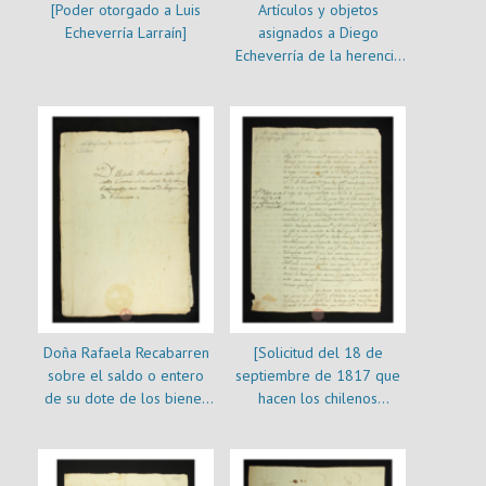
[Poder otorgado a Luis
Artículos y objetos
Echeverría Larraín]
asignados a Diego
Echeverría de la herencia
de sus padres Joaquín
Echeverría y Rafaela
Recabarren
Doña Rafaela Recabarren
[Solicitud del 18 de
sobre el saldo o entero
septiembre de 1817 que
de su dote de los bienes
hacen los chilenos
embargados a su marido
recluídos en el Callao por
D. Joaquín de Echeverría
motivos políticos para que
se les incluya en el Real