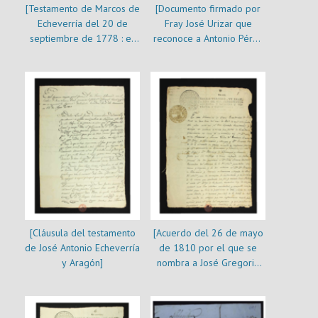
[Testamento de Marcos de
[Documento firmado por
Echeverría del 20 de
Fray José Urizar que
septiembre de 1778 : es
reconoce a Antonio Pérez
copia]
como albacea de los
bienes de Ignacio Pérez
Echeverría]
[Cláusula del testamento
[Acuerdo del 26 de mayo
de José Antonio Echeverría
de 1810 por el que se
y Aragón]
nombra a José Gregorio
Argomedo para la
partición de los bienes de
diego Echeverría y