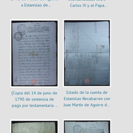
a Estanislao de
Carlos III y el Papa
Recabarren]
Clemente XIII sobre la
expulsión de los jesuitas]
Estado de la cuenta de
[Copia del 14 de junio de
Estanislao Recabarren con
1790 de sentencia de
Juan Martín de Aguirre del
pago por testamentaría y
1 de diciembre
certificación del
cumplimiento de la misma
por parte de Estanislao
Recabarren]