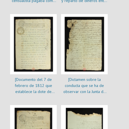
censualista pagaba como
y reparto de dineros entre
párroco y capellán a
los herederos de Manuel
Manuel Echeverría]
Echeverría]
[Documento del 7 de
[Dictamen sobre la
febrero de 1812 que
conducta que se ha de
establece la dote de
observar con la Junta de
Rafaela Recabarren
Buenos Aires]
esposa de Joaquín
Echeverría]