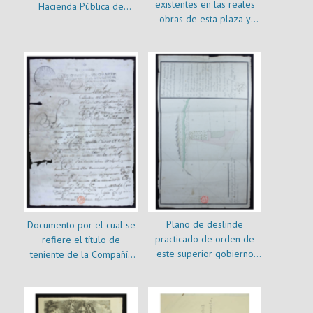
existentes en las reales
Hacienda Pública de
obras de esta plaza y
Valdivia de los fondos del
fuera de ella que deben
ramo impuesto sobre la
gozar de ración en el
chicha y arrendamiento de
presente mes de la fecha
la Isla de Valenzuela que
se han recaudado e el
quinquenio desde 1809
hasta 1813 inclusive
Plano de deslinde
Documento por el cual se
practicado de orden de
refiere el título de
este superior gobierno
teniente de la Compañía
entre las chacras de D.
de Comercio de Santiago
Luis Tadeo Cantuarias y de
a Agustín del Castillo
doña Manuela Cañas
ubicadas en