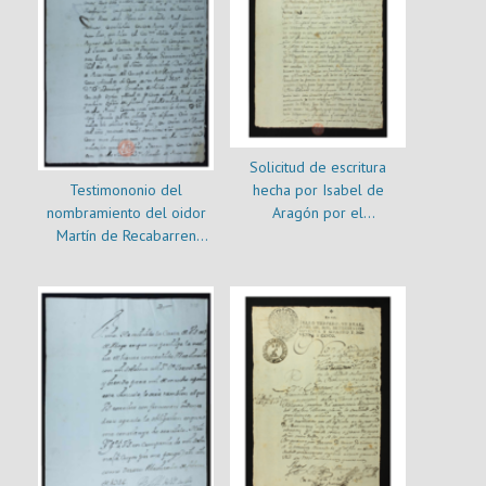
Solicitud de escritura
Testimononio del
hecha por Isabel de
nombramiento del oidor
Aragón por el
Martín de Recabarren
arrendamiento de la
como miembro de la Junta
Hacienda El Romeral
del Estanco de Tabacos el
13 de febrero de 1764