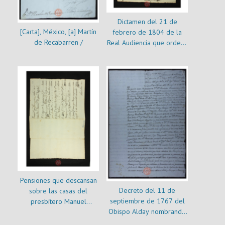
Dictamen del 21 de
[Carta], México, [a] Martín
febrero de 1804 de la
de Recabarren /
Real Audiencia que ordena
pagar un dinero a Sor
María del Carmen por
participación de bienes
heredados por Isabel de
Aragón
Pensiones que descansan
Decreto del 11 de
sobre las casas del
septiembre de 1767 del
presbítero Manuel
Obispo Alday nombrando
Echeverría
a Estanislao Recabarren