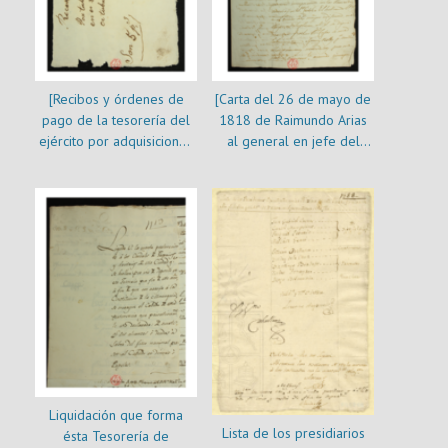
[Recibos y órdenes de
[Carta del 26 de mayo de
pago de la tesorería del
1818 de Raimundo Arias
ejército por adquisiciones
al general en jefe del
y servicios]
ejército solicitando apoyo
económico debido a la
indigencia en que se
encuentra después de su
cautiverio en manos de los
realistas : se incluye nota
informativa de Matías de
la Fuente sobre la
situación de Raimunso
Arias]
Liquidación que forma
Lista de los presidiarios
ésta Tesorería de