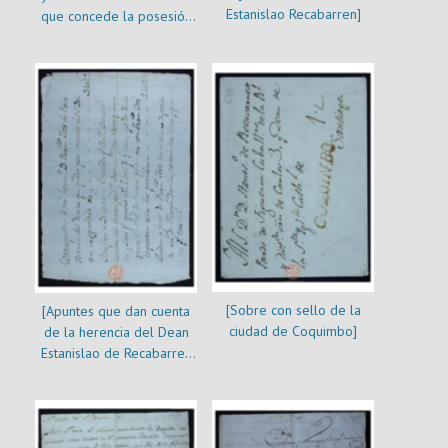
Estanislao Recabarren]
que concede la posesión
de la casa de Bernarda
Toro a Bernardo de
Echeverría]
[Sobre con sello de la
[Apuntes que dan cuenta
ciudad de Coquimbo]
de la herencia del Dean
Estanislao de Recabarren
para Francisco José de
Recabarren]