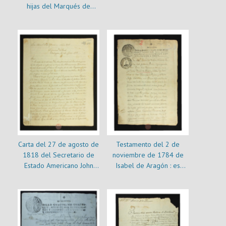
hijas del Marqués de
Francisco de Aragón
Villapalma y una del
incluye títulos otorgados
Marqués de la Cañada
por el gobernador Juan
Hermosa
Henríquez
Carta del 27 de agosto de
Testamento del 2 de
1818 del Secretario de
noviembre de 1784 de
Estado Americano John
Isabel de Aragón : es
Quincy Adams sobre la
copia de escribano de
construcción de barcos de
1795
guerra para Chile y
Argentina