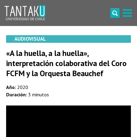
Skip
to
content
Tantaku
Conecta con la diversidad y cultura de Chile
AUDIOVISUAL
«A la huella, a la huella»,
interpretación colaborativa del Coro
FCFM y la Orquesta Beauchef
Año:
2020
Duración:
3 minutos