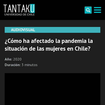
Skip
to
content
Tantaku
Conecta con la diversidad y cultura de Chile
AUDIOVISUAL
¿Cómo ha afectado la pandemia la
situación de las mujeres en Chile?
Año:
2020
Duración:
3 minutos