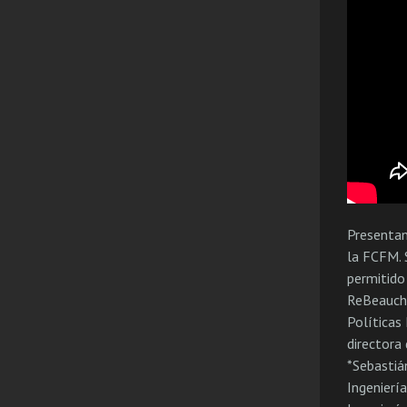
Presentan
la FCFM. 
permitido
ReBeauche
Políticas
directora 
*Sebastián
Ingenierí