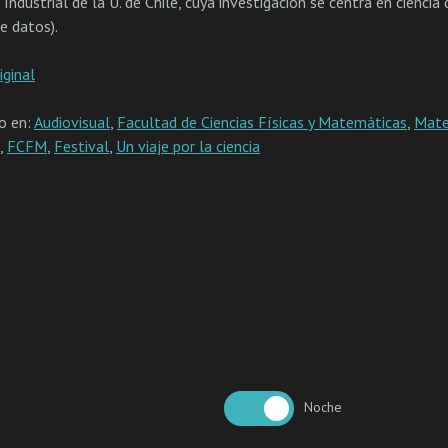
 Industrial de la U. de Chile, cuya investigación se centra en ciencia
e datos).
iginal
do en:
Audiovisual
,
Facultad de Ciencias Físicas y Matemáticas
,
Mate
,
FCFM
,
Festival
,
Un viaje por la ciencia
Noche