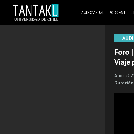
Skip
to
AUDIOVISUAL
PODCAST
L
content
Tantaku
Conecta con la diversidad y cultura de Chile
AUDI
Foro 
Viaje 
Año:
202
Duración