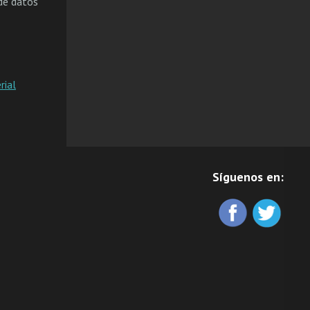
 de datos
rial
Síguenos en: