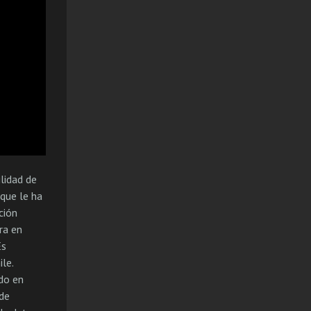
lidad de
 que le ha
ción
ra en
Es
le.
ado en
 de