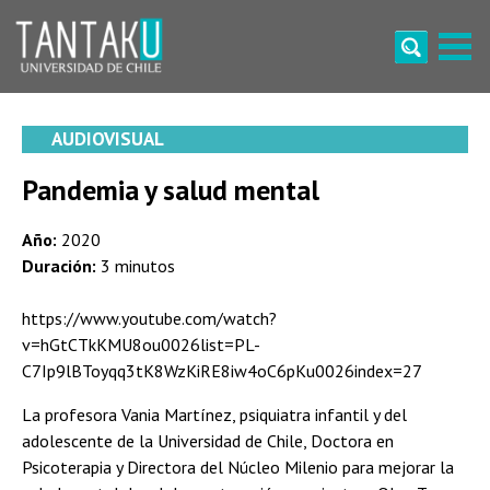
Skip
to
content
Tantaku
Conecta con la diversidad y cultura de Chile
AUDIOVISUAL
Pandemia y salud mental
Año:
2020
Duración:
3 minutos
https://www.youtube.com/watch?
v=hGtCTkKMU8ou0026list=PL-
C7Ip9lBToyqq3tK8WzKiRE8iw4oC6pKu0026index=27
La profesora Vania Martínez, psiquiatra infantil y del
adolescente de la Universidad de Chile, Doctora en
Psicoterapia y Directora del Núcleo Milenio para mejorar la