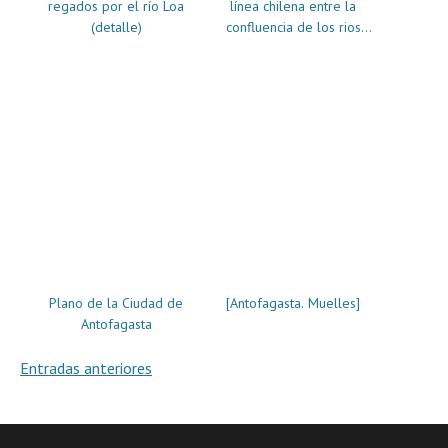
regados por el río Loa
línea chilena entre la
(detalle)
confluencia de los rios
Chaspaya i Tala i la
cordillera de Barroso
Plano de la Ciudad de
[Antofagasta. Muelles]
Antofagasta
Navegación
Entradas anteriores
de
entradas