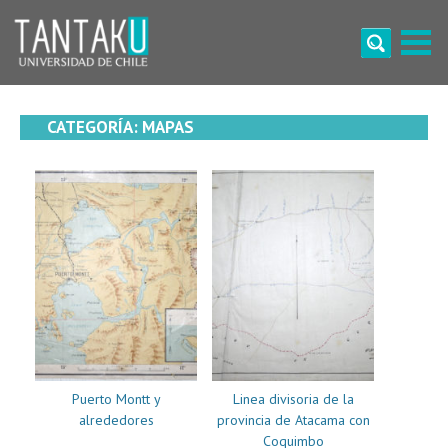
Skip
to
content
Tantaku
Conecta con la diversidad y cultura de Chile
CATEGORÍA:
MAPAS
Puerto Montt y
Linea divisoria de la
alrededores
provincia de Atacama con
Coquimbo