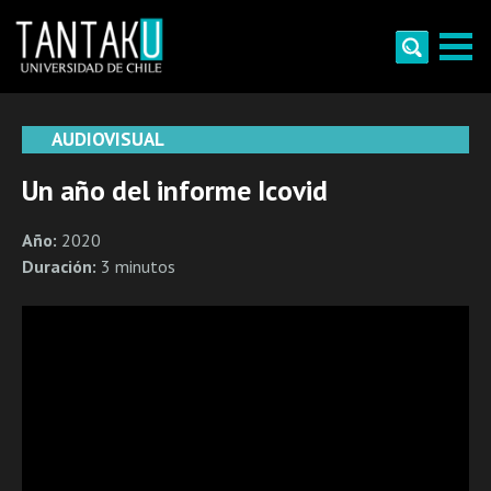
Skip
to
content
Tantaku
Conecta con la diversidad y cultura de Chile
AUDIOVISUAL
Un año del informe Icovid
Año:
2020
Duración:
3 minutos