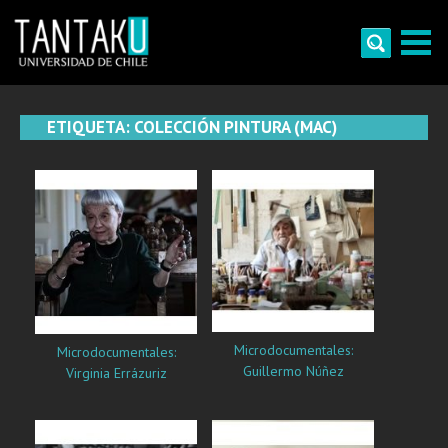
Skip
to
content
Tantaku
Conecta con la diversidad y cultura de Chile
ETIQUETA:
COLECCIÓN PINTURA (MAC)
Microdocumentales:
Microdocumentales:
Guillermo Núñez
Virginia Errázuriz