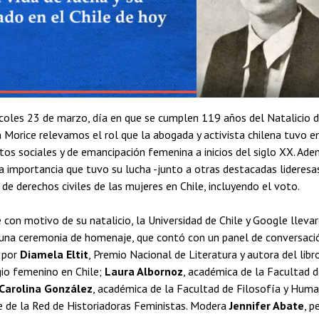
coles 23 de marzo, día en que se cumplen 119 años del Natalicio 
 Morice relevamos el rol que la abogada y activista chilena tuvo e
os sociales y de emancipación femenina a inicios del siglo XX. Ade
la importancia que tuvo su lucha -junto a otras destacadas lideresas
de derechos civiles de las mujeres en Chile, incluyendo el voto.
e con motivo de su natalicio, la Universidad de Chile y Google lleva
una ceremonia de homenaje, que contó con un panel de conversaci
 por
Diamela Eltit
, Premio Nacional de Literatura y autora del libr
gio femenino en Chile;
Laura Albornoz
, académica de la Facultad 
Carolina González
, académica de la Facultad de Filosofía y Huma
e de la Red de Historiadoras Feministas. Modera
Jennifer Abate
, p