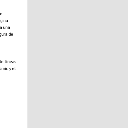
ue
ágina
 a una
gura de
de líneas
ómic y el