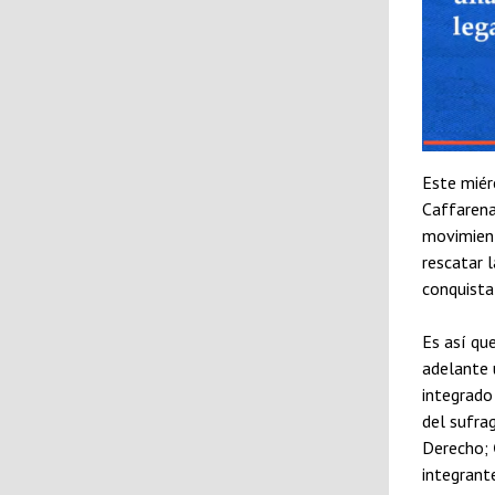
Este miér
Caffarena
movimient
rescatar 
conquista 
Es así qu
adelante 
integrado
del sufra
Derecho;
integrant