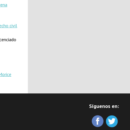
rena
echo civil
icenciado
Morice
Síguenos en: