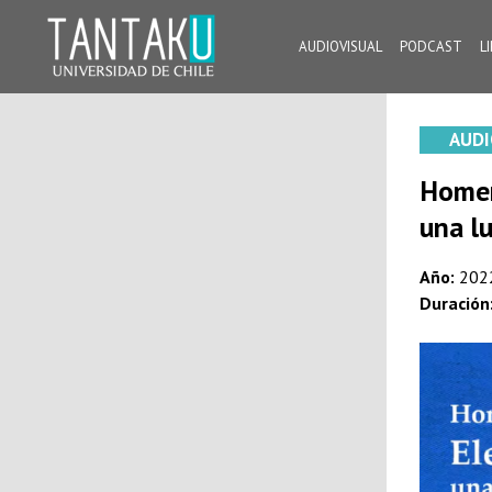
Skip
to
AUDIOVISUAL
PODCAST
L
content
Tantaku
Conecta con la diversidad y cultura de Chile
AUDI
Homen
una l
Año:
202
Duración