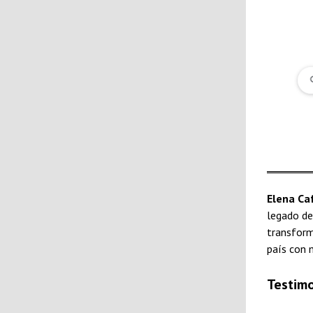
Elena Caf
legado de
transform
país con m
Testimo