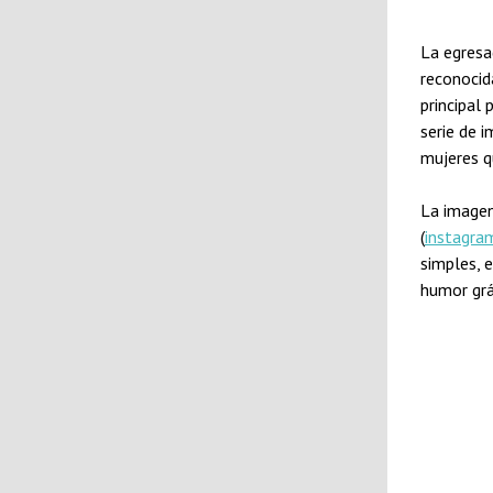
La egresa
reconocid
principal
serie de 
mujeres q
La imagen
(
instagra
simples, 
humor grá