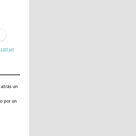
 con un
 atrás un
o por un