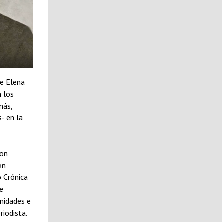
de Elena
n los
más,
- en la
ron
ón
o Crónica
de
nidades e
eriodista.