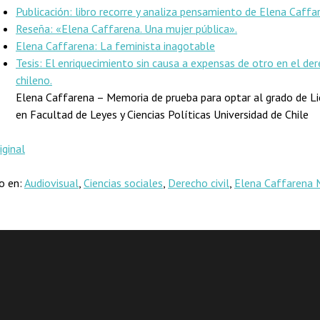
Publicación: libro recorre y analiza pensamiento de Elena Caffa
Reseña: «Elena Caffarena. Una mujer pública».
Elena Caffarena: La feminista inagotable
Tesis: El enriquecimiento sin causa a expensas de otro en el der
chileno.
Elena Caffarena – Memoria de prueba para optar al grado de L
en Facultad de Leyes y Ciencias Políticas Universidad de Chile
iginal
do en:
Audiovisual
,
Ciencias sociales
,
Derecho civil
,
Elena Caffarena 