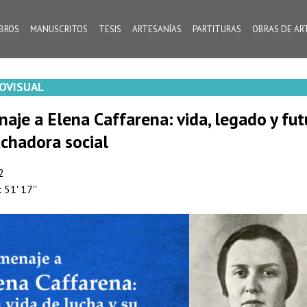
IBROS
MANUSCRITOS
TESIS
ARTESANÍAS
PARTITURAS
OBRAS DE AR
OVISUAL
aje a Elena Caffarena: vida, legado y fut
uchadora social
2
:
51' 17''