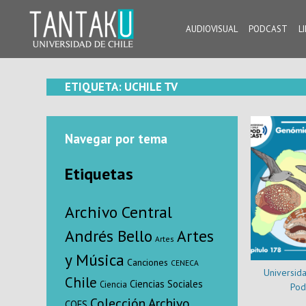
Skip
to
AUDIOVISUAL
PODCAST
L
content
Tantaku
Conecta con la diversidad y cultura de Chile
ETIQUETA:
UCHILE TV
Navegar por tema
Etiquetas
Archivo Central
Andrés Bello
Artes
Artes
y Música
Canciones
CENECA
Universida
Chile
Ciencias Sociales
Ciencia
Pod
Colección Archivo
COES