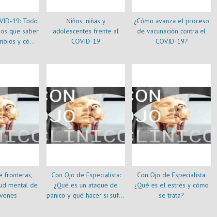
VID-19: Todo
Niños, niñas y
¿Cómo avanza el proceso
os que saber
adolescentes frente al
de vacunación contra el
mbios y cómo
COVID-19
COVID-19?
gernos
 fronteras,
Con Ojo de Especialista:
Con Ojo de Especialista:
lud mental de
¿Qué es un ataque de
¿Qué es el estrés y cómo
óvenes
pánico y qué hacer si sufro
se trata?
uno?