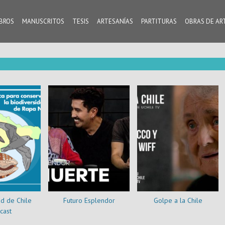
IBROS
MANUSCRITOS
TESIS
ARTESANÍAS
PARTITURAS
OBRAS DE AR
d de Chile
Futuro Esplendor
Golpe a la Chile
cast