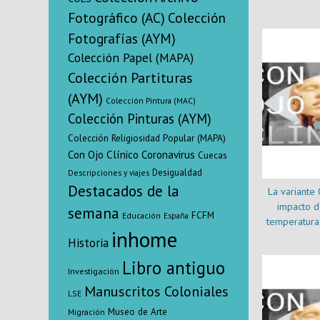
Fotográfico (AC)
Colección
Fotografías (AYM)
Colección Papel (MAPA)
Colección Partituras
(AYM)
Colección Pintura (MAC)
Colección Pinturas (AYM)
Colección Religiosidad Popular (MAPA)
Con Ojo Clínico
Coronavirus
Cuecas
Desigualdad
Descripciones y viajes
Destacados de la
La variante 
impacto de
semana
FCFM
Educación
España
temperaturas
inhome
Historia
Libro antiguo
Investigación
Manuscritos Coloniales
LSE
Museo de Arte
Migración