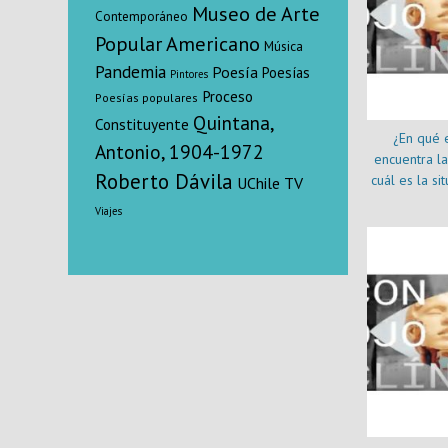
Museo de Arte
Contemporáneo
Popular Americano
Música
Pandemia
Poesía
Poesías
Pintores
Proceso
Poesías populares
Quintana,
Constituyente
¿En qué 
Antonio, 1904-1972
encuentra l
Roberto Dávila
cuál es la si
UChile TV
trabajadore
Viajes