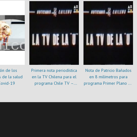
ión de los
Primera nota periodística
Nota de Patricio Bañados
 de la salud
en la TV Chilena para el
en 8 milímetros para
Covid-19
programa Chile TV –
programa Primer Plano de
Canal 9 Universidad de
Canal 9 de la U. de Chile
Chile