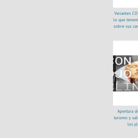
Variantes CO
lo que tenem
sobre sus ca
prote
Apertura de
turismo y sa
los j