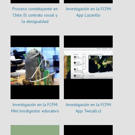
Proceso constituyente en
Investigación en la FCFM:
Chile: El contrato social y
App Lazarillo
la desigualdad
Investigación en la FCFM:
Investigación en la FCFM:
Mini biodigestor educativo
App Twicalli.cl