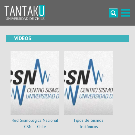
Skip
to
content
Tantaku
Conecta con la diversidad y cultura de Chile
VÍDEOS
Red Sismológica Nacional
Tipos de Sismos
CSN – Chile
Tectónicos