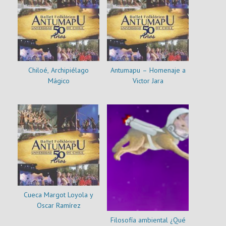
Chiloé, Archipiélago
Antumapu – Homenaje a
Mágico
Victor Jara
Cueca Margot Loyola y
Oscar Ramírez
Filosofía ambiental ¿Qué