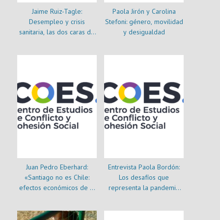
Jaime Ruiz-Tagle:
Paola Jirón y Carolina
Desempleo y crisis
Stefoni: género, movilidad
sanitaria, las dos caras de
y desigualdad
la misma moneda
Juan Pedro Eberhard:
Entrevista Paola Bordón:
«Santiago no es Chile:
Los desafíos que
efectos económicos de la
representa la pandemia
pandemia en regiones»
para la educación superior
| COES