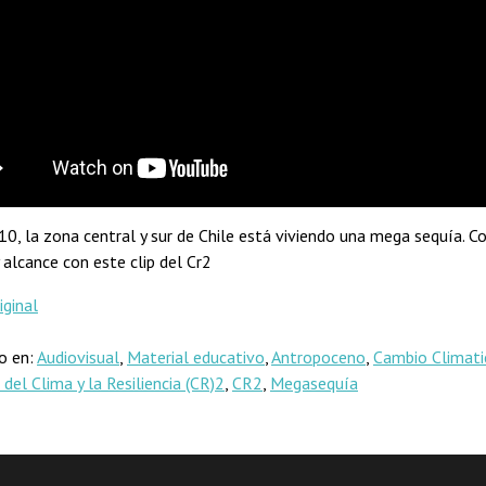
0, la zona central y sur de Chile está viviendo una mega sequía. C
 alcance con este clip del Cr2
iginal
do en:
Audiovisual
,
Material educativo
,
Antropoceno
,
Cambio Climati
 del Clima y la Resiliencia (CR)2
,
CR2
,
Megasequía