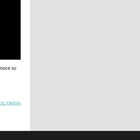
onoce su
co
,
Centro