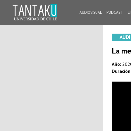
Skip
to
AUDIOVISUAL
PODCAST
L
content
Tantaku
Conecta con la diversidad y cultura de Chile
AUDI
La me
Año:
202
Duración