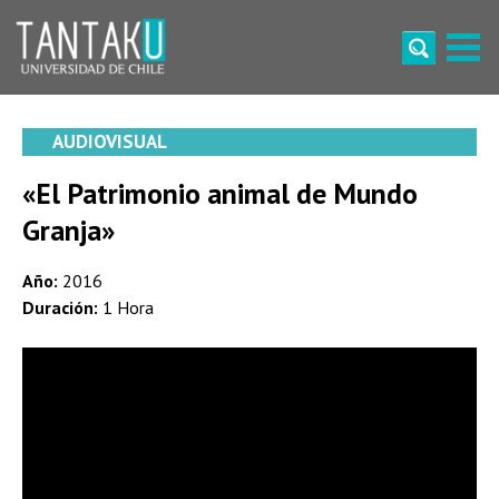
Skip
to
content
Tantaku
Conecta con la diversidad y cultura de Chile
AUDIOVISUAL
«El Patrimonio animal de Mundo
Granja»
Año:
2016
Duración:
1 Hora