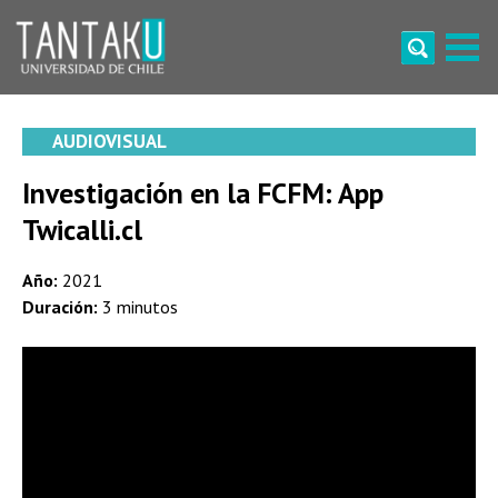
Skip
to
content
Tantaku
Conecta con la diversidad y cultura de Chile
AUDIOVISUAL
Investigación en la FCFM: App
Twicalli.cl
Año:
2021
Duración:
3 minutos