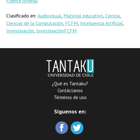
Fuente original
Clasificado en:
Audiovisual
,
Material educativo
,
Ciencia
,
Ciencias de la Computación
,
FCFM
,
Inteligencia Artificial
,
Investigación
,
InvestigaciónFCFM
¿Qué es Tantaku?
Contáctanos
Términos de uso
Síguenos en: