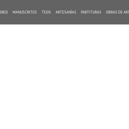
IBROS
MANUSCRITOS
TESIS
ARTESANÍAS
PARTITURAS
OBRAS DE AR