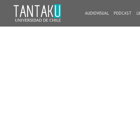
Skip
to
AUDIOVISUAL
PODCAST
L
content
Tantaku
Conecta con la diversidad y cultura de Chile