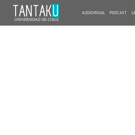
Skip
to
AUDIOVISUAL
PODCAST
L
content
Tantaku
Conecta con la diversidad y cultura de Chile