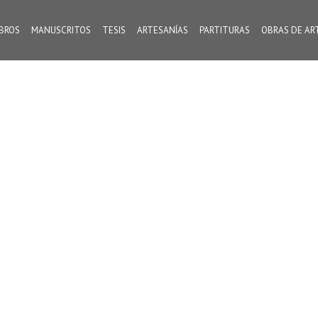
IBROS
MANUSCRITOS
TESIS
ARTESANÍAS
PARTITURAS
OBRAS DE AR