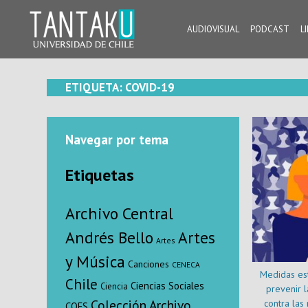
Skip
to
AUDIOVISUAL
PODCAST
L
content
Tantaku
Conecta con la diversidad y cultura de Chile
ETIQUETA:
COVID-19
Navegar por tema
Etiquetas
Archivo Central
Andrés Bello
Artes
Artes
y Música
Canciones
CENECA
Medidas est
Chile
Ciencias Sociales
Ciencia
prevenir l
Colección Archivo
contra las
COES