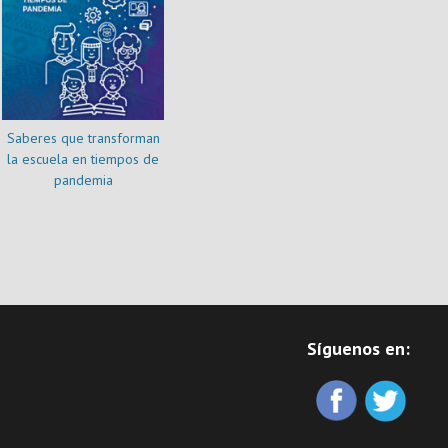
Saberes que transforman
la escuela en tiempos de
pandemia
Síguenos en: