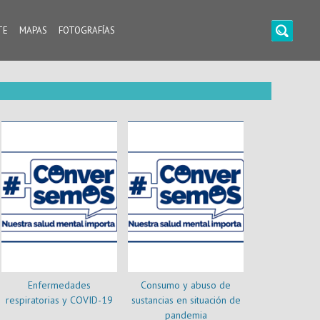
TE
MAPAS
FOTOGRAFÍAS
Enfermedades
Consumo y abuso de
respiratorias y COVID-19
sustancias en situación de
pandemia