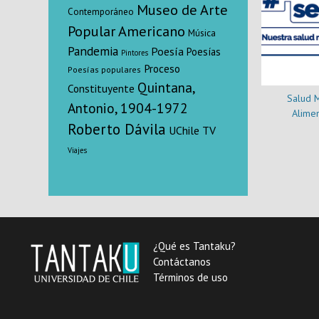
Museo de Arte
Contemporáneo
Popular Americano
Música
Pandemia
Poesía
Poesías
Pintores
Proceso
Poesías populares
Quintana,
Constituyente
Salud M
Antonio, 1904-1972
Alimen
Roberto Dávila
UChile TV
Viajes
¿Qué es Tantaku?
Contáctanos
Términos de uso