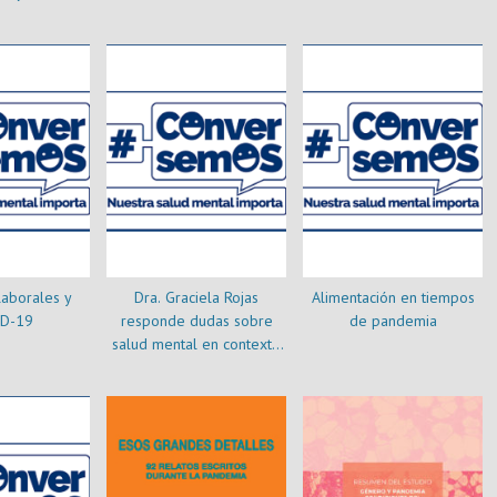
 COVID-19:
me de
ión (2021)
aborales y
Dra. Graciela Rojas
Alimentación en tiempos
D-19
responde dudas sobre
de pandemia
salud mental en contexto
de aislamiento por COVID-
19