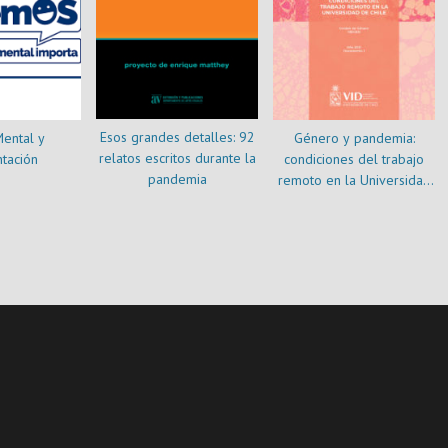
Esos grandes detalles: 92
ental y
Género y pandemia:
relatos escritos durante la
tación
condiciones del trabajo
pandemia
remoto en la Universidad
de Chile. Resumen del
estudio