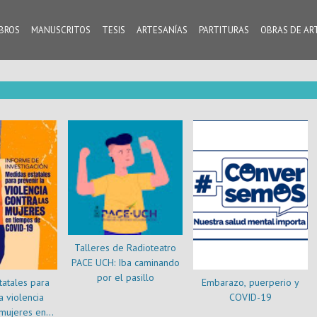
IBROS
MANUSCRITOS
TESIS
ARTESANÍAS
PARTITURAS
OBRAS DE AR
Talleres de Radioteatro
PACE UCH: Iba caminando
por el pasillo
atales para
Embarazo, puerperio y
a violencia
COVID-19
 mujeres en