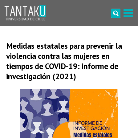
Skip
to
content
Tantaku
Conecta con la diversidad y cultura de Chile
Medidas estatales para prevenir la
violencia contra las mujeres en
tiempos de COVID-19: informe de
investigación (2021)