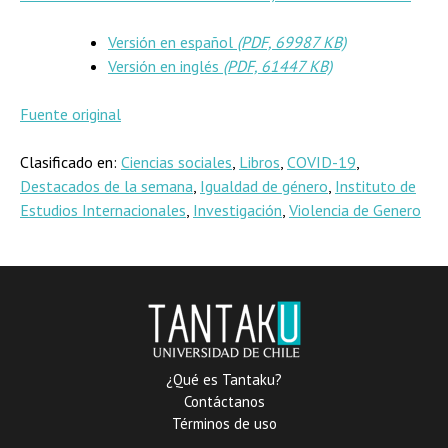
Versión en español
(PDF, 69987 KB)
Versión en inglés
(PDF, 61447 KB)
Fuente original
Clasificado en:
Ciencias sociales
,
Libros
,
COVID-19
,
Destacados de la semana
,
Igualdad de género
,
Instituto de
Estudios Internacionales
,
Investigación
,
Violencia de Genero
¿Qué es Tantaku?
Contáctanos
Términos de uso