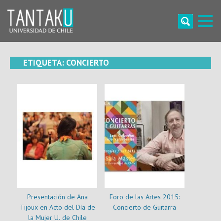
Skip
to
content
Tantaku
Conecta con la diversidad y cultura de Chile
ETIQUETA:
CONCIERTO
Presentación de Ana
Foro de las Artes 2015:
Tijoux en Acto del Día de
Concierto de Guitarra
la Mujer U. de Chile