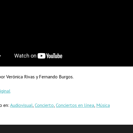
 por Verónica Rivas y Fernando Burgos.
iginal
do en:
Audiovisual
,
Concierto
,
Conciertos en línea
,
Música