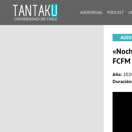
Skip
to
AUDIOVISUAL
PODCAST
L
content
Tantaku
Conecta con la diversidad y cultura de Chile
AUDI
«Noch
FCFM 
Año:
202
Duración