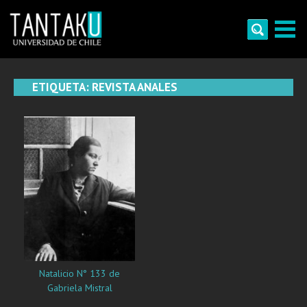
Skip
to
content
Tantaku
Conecta con la diversidad y cultura de Chile
ETIQUETA:
REVISTA ANALES
Natalicio N° 133 de
Gabriela Mistral