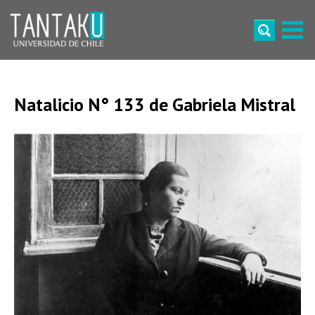
Skip
to
content
Tantaku
Conecta con la diversidad y cultura de Chile
Natalicio N° 133 de Gabriela Mistral