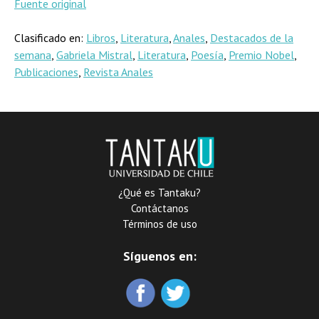
Fuente original
Clasificado en:
Libros
,
Literatura
,
Anales
,
Destacados de la
semana
,
Gabriela Mistral
,
Literatura
,
Poesía
,
Premio Nobel
,
Publicaciones
,
Revista Anales
¿Qué es Tantaku?
Contáctanos
Términos de uso
Síguenos en: