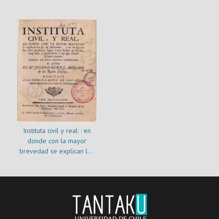
social
Instituta civil y real: : en
donde con la mayor
brevedad se explican los
SS. de Justiniano, y en su
seguida los casos
practicos, segun Leyes
Reales de España, muy
util, y provechoso à los
que desean el bien comun