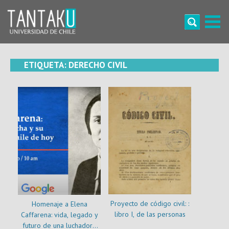
Skip
to
content
Tantaku
Conecta con la diversidad y cultura de Chile
ETIQUETA:
DERECHO CIVIL
Proyecto de código civil: :
Homenaje a Elena
libro I, de las personas
Caffarena: vida, legado y
futuro de una luchadora