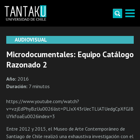
Skip
to
content
Tantaku
Conecta con la diversidad y cultura de Chile
AUDIOVISUAL
Microdocumentales: Equipo Catálogo
Razonado 2
Año:
2016
Duración:
7 minutos
https://www.youtube.com/watch?
v=vzjEdPhyBzUu0026list=PLJxX43rUecTLlATUedgCpXfGJB
UYkfoaEu0026index=3
Entre 2012 y 2015, el Museo de Arte Contemporáneo de
Santiago de Chile realizó una exhaustiva investigación con el