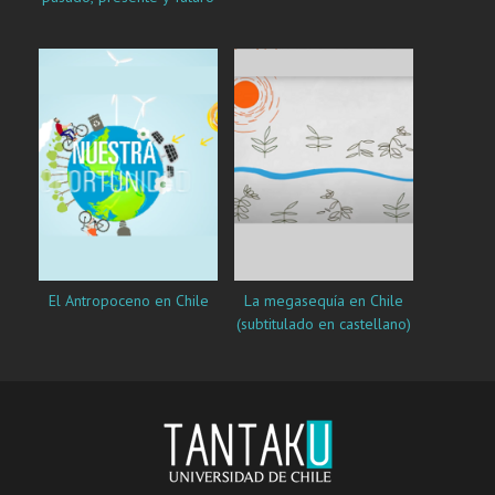
El Antropoceno en Chile
La megasequía en Chile
(subtitulado en castellano)