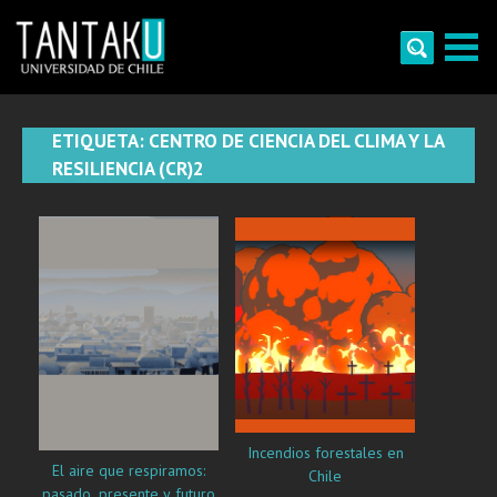
Skip
to
content
Tantaku
Conecta con la diversidad y cultura de Chile
ETIQUETA:
CENTRO DE CIENCIA DEL CLIMA Y LA
RESILIENCIA (CR)2
Incendios forestales en
El aire que respiramos:
Chile
pasado, presente y futuro