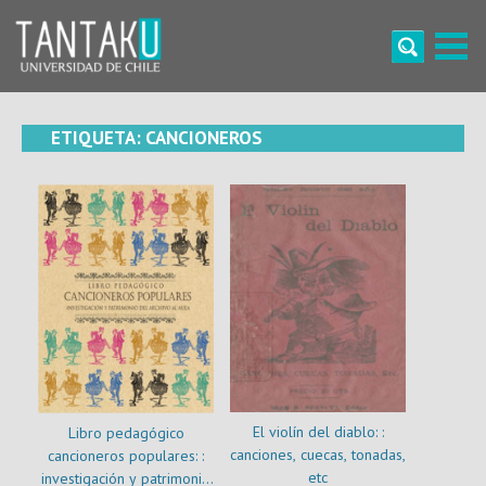
Skip
to
content
Tantaku
Conecta con la diversidad y cultura de Chile
ETIQUETA:
CANCIONEROS
El violín del diablo: :
Libro pedagógico
canciones, cuecas, tonadas,
cancioneros populares: :
etc
investigación y patrimonio