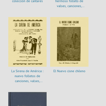
colección de cantares
hermoso folleto de
valses, canciones,
zarzuelas, tonadas i
cuecas escojidas
La Sirena de América: :
El Nuevo cisne chileno
nuevo folletos de
canciones, valses,
mazurcas, cuecas, brindis i
cantares de todas clases
dedicadas al Año Nuevo