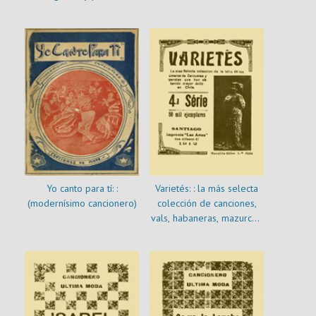
del archivo al aula
Yo canto para tí: :
Varietés: : la más selecta
(modernísimo cancionero)
colección de canciones,
vals, habaneras, mazurcas,
duos, etc., y de los
números de zarzuelas y
operetas que han
obtenido mayor éxito en
Chile