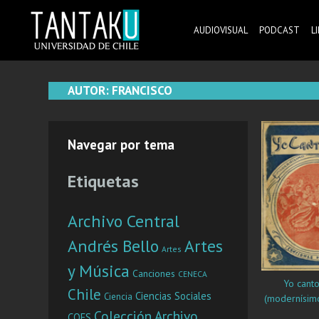
Skip
to
AUDIOVISUAL
PODCAST
L
content
Tantaku
Conecta con la diversidad y cultura de Chile
AUTOR:
FRANCISCO
Navegar por tema
Etiquetas
Archivo Central
Andrés Bello
Artes
Artes
y Música
Canciones
CENECA
Yo canto p
Chile
Ciencias Sociales
Ciencia
(modernísim
Colección Archivo
COES