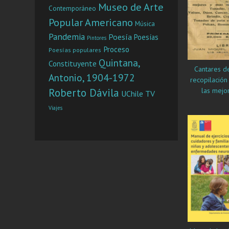
Museo de Arte
Contemporáneo
Popular Americano
Música
Pandemia
Poesía
Poesías
Pintores
Proceso
Poesías populares
Quintana,
Constituyente
Cantares de 
Antonio, 1904-1972
recopilació
Roberto Dávila
las mejo
UChile TV
modernas 
Viajes
tonadas, 
valses, dú