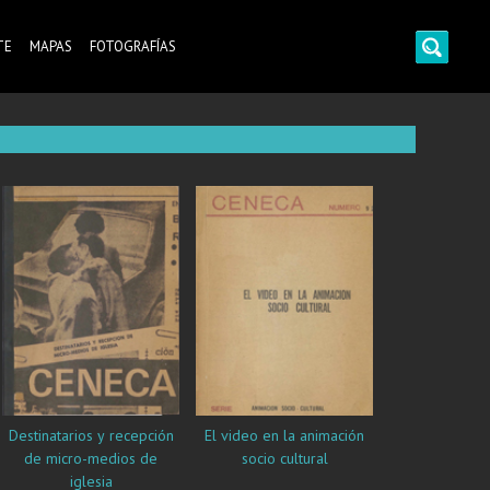
TE
MAPAS
FOTOGRAFÍAS
Destinatarios y recepción
El video en la animación
de micro-medios de
socio cultural
iglesia