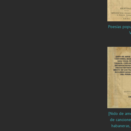
Poesías popu
V
[Nido de amor
de cancione
habaneras, 