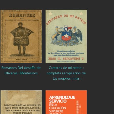
Romances Del desafío de
Cantares de mi patria: :
Oliveros i Montesinos
completa recopilación de
las mejores i mas
modernas canciones,
tonadas, habaneras,valses,
duos, operetas, cuecas,
zarzuelas, tristes, tangos,
tonadas cómicas,
romanzas, serenatas,