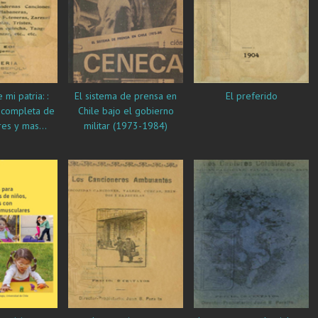
mi patria: :
El sistema de prensa en
El preferido
n completa de
Chile bajo el gobierno
res y mas
militar (1973-1984)
canciones,
habaneras,
os, cuecas…