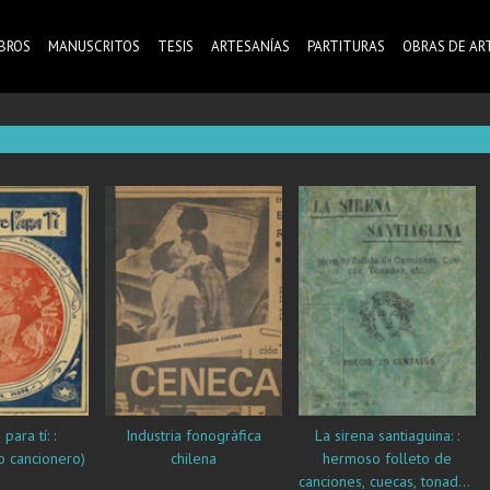
IBROS
MANUSCRITOS
TESIS
ARTESANÍAS
PARTITURAS
OBRAS DE AR
ara tí: :
Industria fonográfica
La sirena santiaguina: :
o cancionero)
chilena
hermoso folleto de
canciones, cuecas, tonadas,