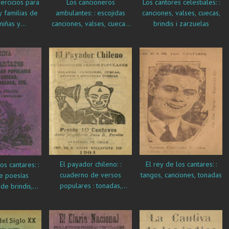
ercicios para
Los cancioneros
Los cantores celestiales: :
 familias de
ambulantes: : escojidas
canciones, valses, cuecas,
niñas y
canciones, valses, cuecas,
brindis i zarzuelas
ntes con
brindis i zarzuelas
edades
sculares
El payador chileno: :
El rey de los cantares: :
cuaderno de versos
tangos, canciones, tonadas
e poesías
populares : tonadas,
de brindis,
canciones, cuecas, brindis i
squinazos,
escojidas poesias
s, etc