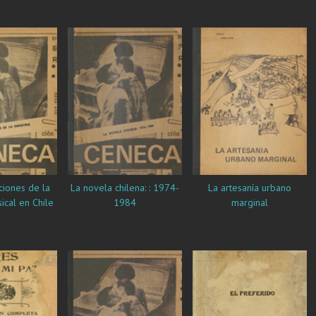
etc
iones de la
La novela chilena: : 1974-
La artesanía urbano
ical en Chile
1984
marginal