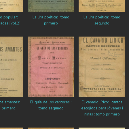
La lira poética: : tomo
La lira poética: : tomo
jadas [vol.2]
primero
segundo
os amantes: :
El guía de los cantores: :
El canario lírico: : cantos
 primero
tomo segundo
escojidos para jóvenes i
niñas : tomo primero