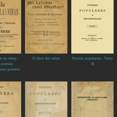
las niñas: :
El libro del señor
Poesías populares: : Tomo
 poesías
IX
tomo primero