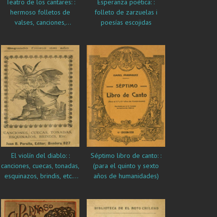
Teatro de los cantares: :
Esperanza poética: :
hermoso folletos de
folleto de zarzuelas i
valses, canciones,
poesías escojidas
zarzuelas, tonadas, i
cuecas
El violín del diablo: :
Séptimo libro de canto: :
canciones, cuecas, tonadas,
(para el quinto y sexto
esquinazos, brindis, etc. :
años de humanidades)
Segundo folleto del año