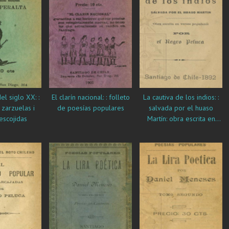
l siglo XX: :
El clarín nacional: : folleto
La cautiva de los indios: :
 zarzuelas i
de poesías populares
salvada por el huaso
escojidas
Martín: obra escrita en
versos populares