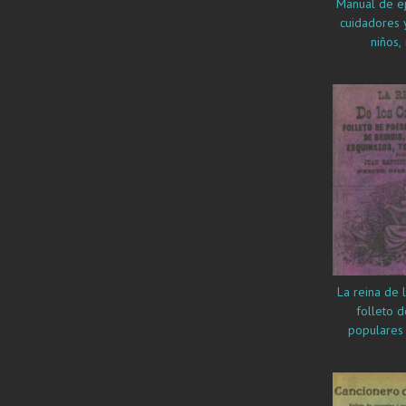
Manual de ej
cuidadores y
niños, 
adolesce
enferm
neuromu
La reina de los cantares: :
folleto d
populares 
cuecas, e
tonada