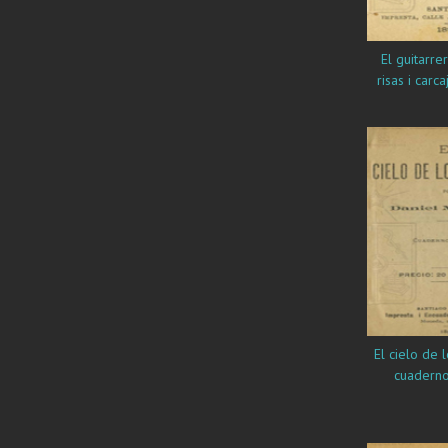
El guitarrero popular: :
risas i carca
El cielo de l
cuaderno