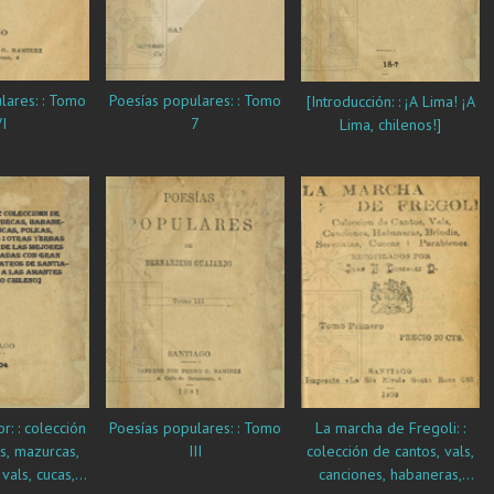
lares: : Tomo
Poesías populares: : Tomo
[Introducción: : ¡A Lima! ¡A
I
7
Lima, chilenos!]
: : colección
Poesías populares: : Tomo
La marcha de Fregoli: :
s, mazurcas,
III
colección de cantos, vals,
vals, cucas,
canciones, habaneras,