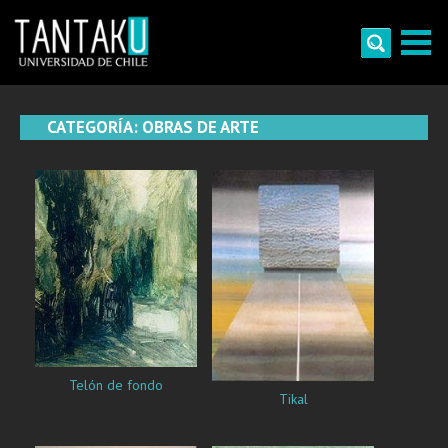
Skip
to
content
Tantaku
Conecta con la diversidad y cultura de Chile
CATEGORÍA:
OBRAS DE ARTE
Telón de fondo
Tikal