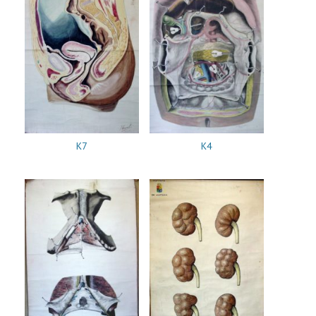
K7
K4