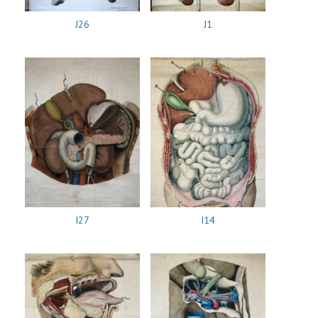
J26
J1
I27
I14