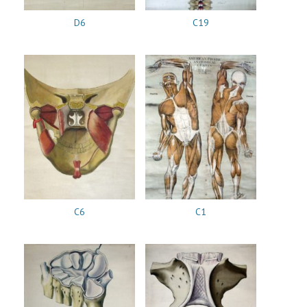
D6
C19
C6
C1