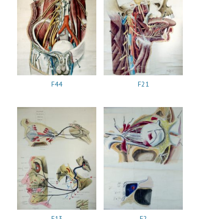
F44
F21
F13
F2