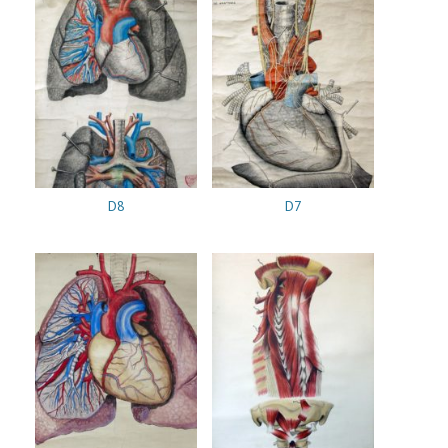
D8
D7