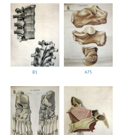
B1
A75