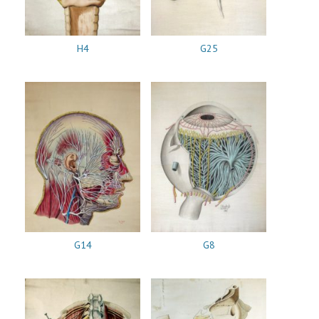
H4
G25
G14
G8