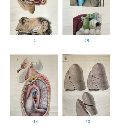
I2
I29
H14
H10