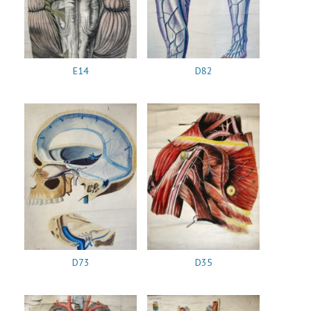
E14
D82
D73
D35