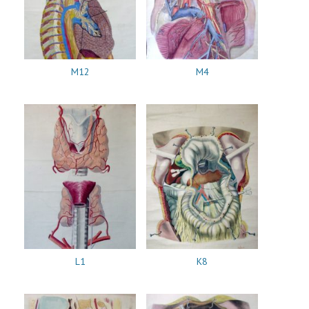
M12
M4
L1
K8