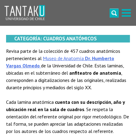
Skip
to
content
Tantaku
Conecta con la diversidad y cultura de Chile
CATEGORÍA:
CUADROS ANATÓMICOS
Revisa parte de la colección de 457 cuadros anatómicos
pertenecientes al
Museo de Anatomía
Dr. Humberto
Vargas Olmedo
de la Universidad de Chile. Estas laminas,
ubicadas en el subterráneo del
anfiteatro de anatomía
,
corresponden a digitalizaciones de las originales, realizadas
durante principios y mediados del siglo XX.
Cada lamina anatómica
cuenta con su descripción, año y
ubicación real en la sala de cuadros
. Se respeta la
orientación del referente original por rigor metodológico. De
tal forma, se pueden apreciar las adaptaciones realizadas
por los autores de los cuadros respecto al referente.