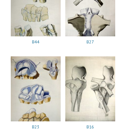
B44
B27
B23
B16