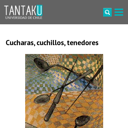
Skip
to
content
Tantaku
Conecta con la diversidad y cultura de Chile
Cucharas, cuchillos, tenedores