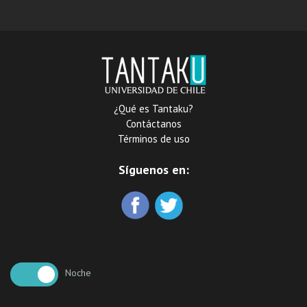
enajenados mentales que
cumplen medidas de
seguridad de internación
en establecimientos
psiquiátricos
¿Qué es Tantaku?
Contáctanos
Términos de uso
Síguenos en:
Noche