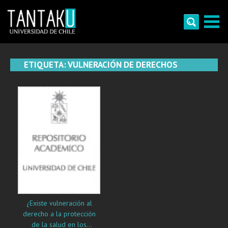
Skip
to
content
Tantaku
Conecta con la diversidad y cultura de Chile
ETIQUETA:
VULNERACIÓN DE DERECHOS
¿Existe vulneración al
derecho a la protección
de la salud en los