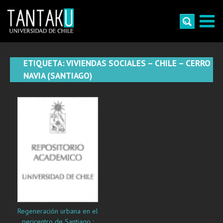
Skip
to
content
Tantaku
Conecta con la diversidad y cultura de Chile
ETIQUETA:
VIVIENDAS SOCIALES – CHILE – CERRO
NAVIA (SANTIAGO)
Regeneración urbana en el
pericentro de Santiago :