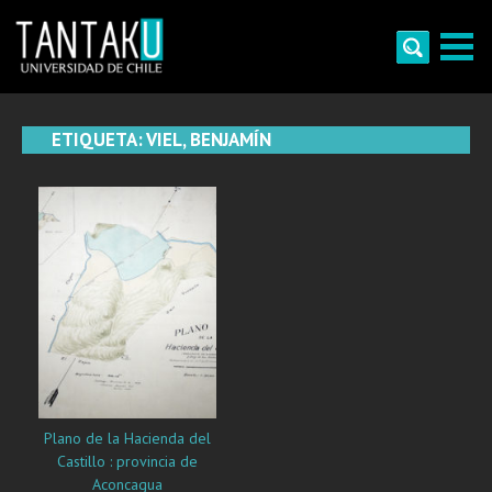
Skip
to
content
Tantaku
Conecta con la diversidad y cultura de Chile
ETIQUETA:
VIEL, BENJAMÍN
Plano de la Hacienda del
Castillo : provincia de
Aconcagua