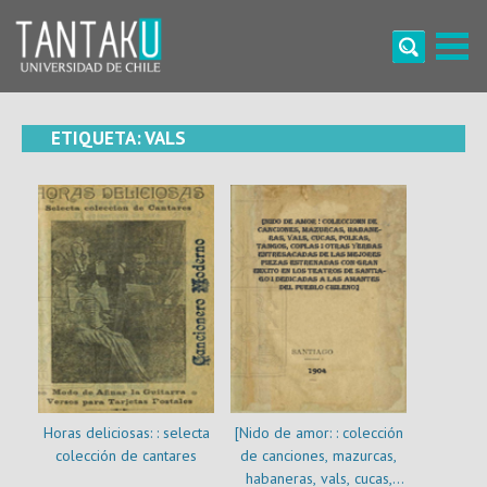
Skip
to
content
Tantaku
Conecta con la diversidad y cultura de Chile
ETIQUETA:
VALS
Horas deliciosas: : selecta
[Nido de amor: : colección
colección de cantares
de canciones, mazurcas,
habaneras, vals, cucas,