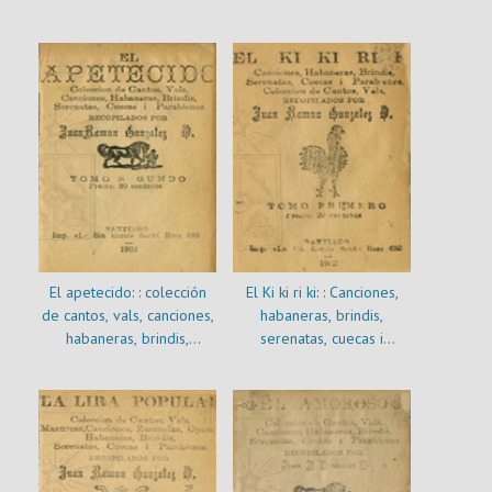
polkas, tangos, coplas i
otras yerbas entresacadas
de las mejores piezas
estrenadas con gran éxito
en los teatros de Santiago
i dedicadas a las amantes
del pueblo chileno]
El apetecido: : colección
El Ki ki ri ki: : Canciones,
de cantos, vals, canciones,
habaneras, brindis,
habaneras, brindis,
serenatas, cuecas i
serenatas, cuecas i
parabienes, colección de
parabienes : tomo
cantos, vals : tomo primero
segundo