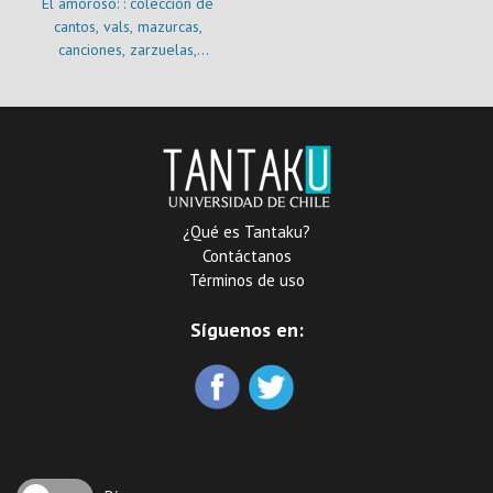
El amoroso: : colección de
cantos, vals, mazurcas,
canciones, zarzuelas,
opera, habaneras, brindis,
serenatas, cuecas i
parabienes : primer tomo
¿Qué es Tantaku?
Contáctanos
Términos de uso
Síguenos en: