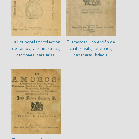
La lira popular: : colección
El amoroso: : colección de
de cantos, vals, mazurcas,
cantos, vals, canciones,
canciones, zarzuelas,
habaneras, brindis,
óperas, habaneras, brindis,
serenatas, cuecas i
serenatas, cuecas i
parabienes : tomo
parabienes : primer tomo
segundo