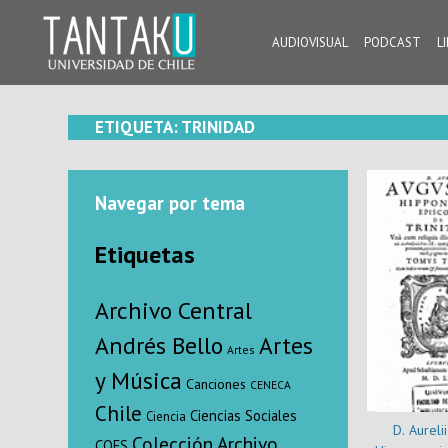
Skip
to
AUDIOVISUAL
PODCAST
L
content
Tantaku
Conecta con la diversidad y cultura de Chile
ETIQUETA:
TRINIDAD
Navegar por tema
Etiquetas
Archivo Central
Andrés Bello
Artes
Artes
y Música
Canciones
CENECA
Chile
Ciencias Sociales
Ciencia
D. Aurelii
Colección Archivo
COES