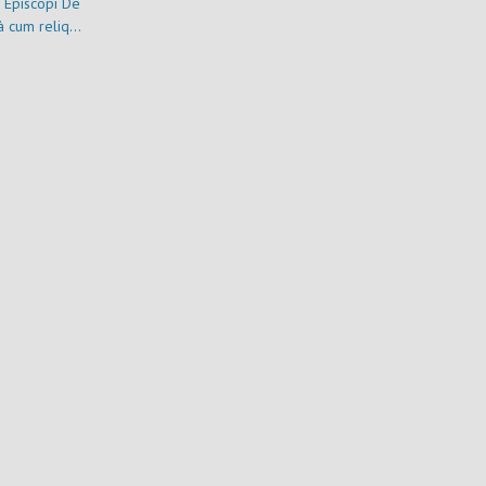
 Episcopi De
nà cum reliquis
s, quibus [Ta
hoc est, quae
d docendum
continentur.
riem versa
cabit. Tomus
 Indice rerum
entiarum
tissimo