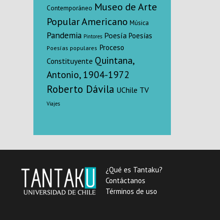
Museo de Arte
Contemporáneo
Popular Americano
Música
Pandemia
Poesía
Poesías
Pintores
Proceso
Poesías populares
Quintana,
Constituyente
Antonio, 1904-1972
Roberto Dávila
UChile TV
Viajes
¿Qué es Tantaku?
Contáctanos
Términos de uso