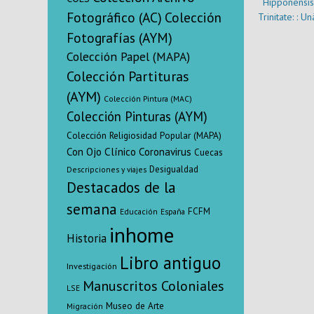
Hipponensis
Fotográfico (AC)
Colección
Trinitate: : U
illius libri
Fotografías (AYM)
Didaktikà], 
Colección Papel (MAPA)
propriè a
Colección Partituras
pertinent, 
Quorum se
(AYM)
Colección Pintura (MAC)
pagina indi
Colección Pinturas (AYM)
tertius. Cum
et sent
Colección Religiosidad Popular (MAPA)
locuple
Con Ojo Clínico
Coronavirus
Cuecas
Desigualdad
Descripciones y viajes
Destacados de la
semana
FCFM
Educación
España
inhome
Historia
Libro antiguo
Investigación
Manuscritos Coloniales
LSE
Museo de Arte
Migración