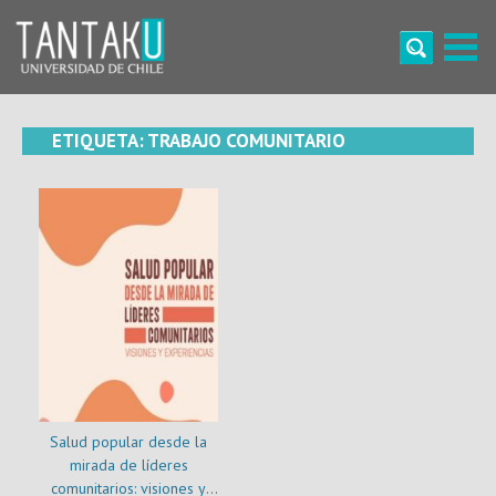
Skip
to
content
Tantaku
Conecta con la diversidad y cultura de Chile
ETIQUETA:
TRABAJO COMUNITARIO
Salud popular desde la
mirada de líderes
comunitarios: visiones y