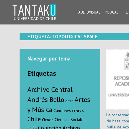
Skip
to
AUDIOVISUAL
PODCAST
L
content
Tantaku
Conecta con la diversidad y cultura de Chile
ETIQUETA:
TOPOLOGICAL SPACE
Navegar por tema
Etiquetas
Archivo Central
Andrés Bello
Artes
Artes
y Música
Canciones
CENECA
La conservac
Chile
Ciencias Sociales
Ciencia
de base comu
Colección Archivo
Valle de Aco
COES