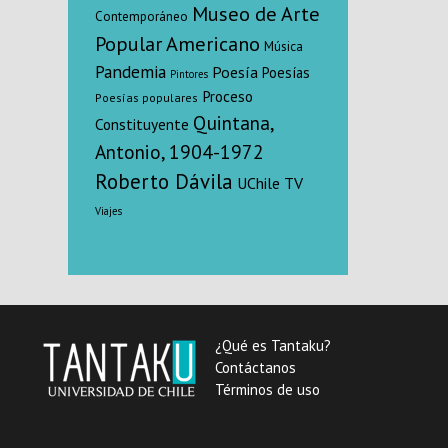
Museo de Arte
Contemporáneo
Popular Americano
Música
Pandemia
Poesía
Poesías
Pintores
Proceso
Poesías populares
Quintana,
Constituyente
Antonio, 1904-1972
Roberto Dávila
UChile TV
Viajes
¿Qué es Tantaku?
Contáctanos
Términos de uso