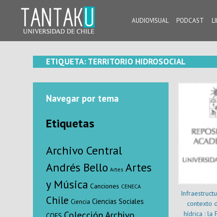
Skip
to
AUDIOVISUAL
PODCAST
L
content
Tantaku
Conecta con la diversidad y cultura de Chile
ETIQUETA:
TERRITORIO HIDROSOCIAL
Navegar por tema
Etiquetas
Archivo Central
Andrés Bello
Artes
Artes
y Música
Canciones
CENECA
Infraestructu
Chile
Ciencias Sociales
Ciencia
contexto 
Colección Archivo
hídrica : la
COES