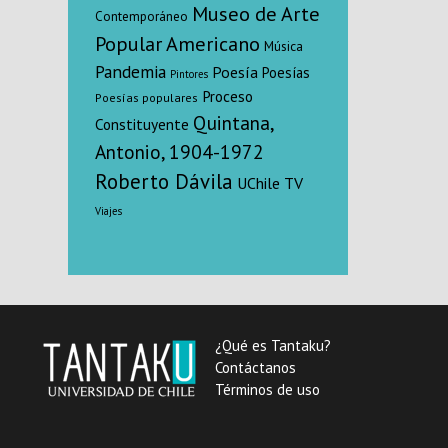
Museo de Arte
Contemporáneo
Popular Americano
Música
Pandemia
Poesía
Poesías
Pintores
Proceso
Poesías populares
Quintana,
Constituyente
Antonio, 1904-1972
Roberto Dávila
UChile TV
Viajes
¿Qué es Tantaku?
Contáctanos
Términos de uso