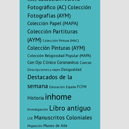
Petorca com
Fotográfico (AC)
Colección
hidro
Fotografías (AYM)
Colección Papel (MAPA)
Colección Partituras
(AYM)
Colección Pintura (MAC)
Colección Pinturas (AYM)
Colección Religiosidad Popular (MAPA)
Con Ojo Clínico
Coronavirus
Cuecas
Desigualdad
Descripciones y viajes
Destacados de la
semana
FCFM
Educación
España
inhome
Historia
Libro antiguo
Investigación
Manuscritos Coloniales
LSE
Museo de Arte
Migración