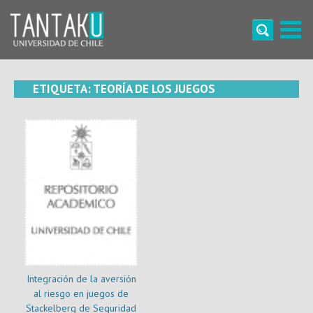
Skip
to
content
Tantaku
Conecta con la diversidad y cultura de Chile
ETIQUETA:
TEORÍA DE LOS JUEGOS
Integración de la aversión
al riesgo en juegos de
Stackelberg de Seguridad