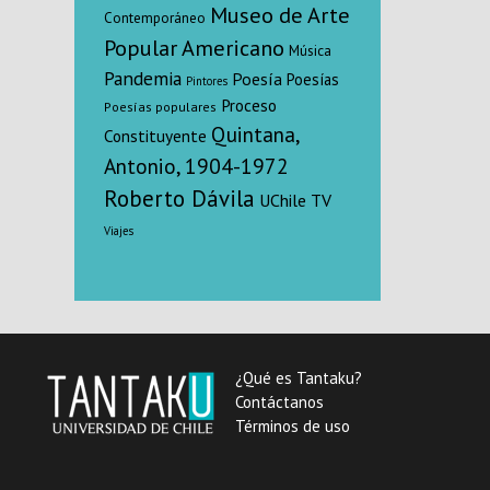
Museo de Arte
Contemporáneo
Popular Americano
Música
Pandemia
Poesía
Poesías
Pintores
Proceso
Poesías populares
Quintana,
Constituyente
Antonio, 1904-1972
Roberto Dávila
UChile TV
Viajes
¿Qué es Tantaku?
Contáctanos
Términos de uso