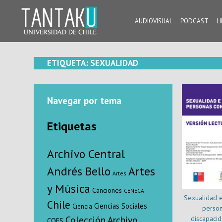
Skip
to
AUDIOVISUAL
PODCAST
L
content
Tantaku
Conecta con la diversidad y cultura de Chile
ETIQUETA:
SEXUALIDAD
Navegar por tema
Etiquetas
Archivo Central
Andrés Bello
Artes
Artes
y Música
Canciones
CENECA
Sexualidad e
Chile
Ciencias Sociales
Ciencia
person
Colección Archivo
discapacid
COES