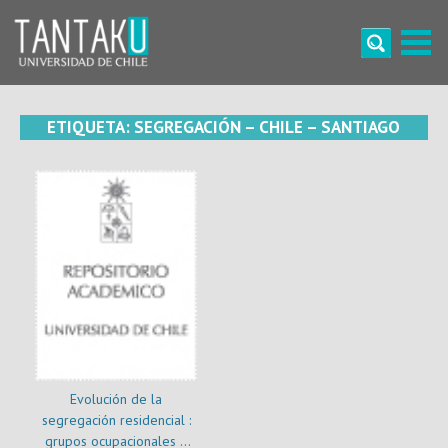
Skip
to
content
Tantaku
Conecta con la diversidad y cultura de Chile
ETIQUETA:
SEGREGACIÓN – CHILE – SANTIAGO
Evolución de la
segregación residencial :
grupos ocupacionales y