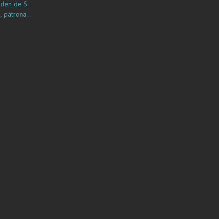
rden de S.
 patrona
 del Nuevo
agro de la
y portentoso
a gracia: :
su admirable
virtudes