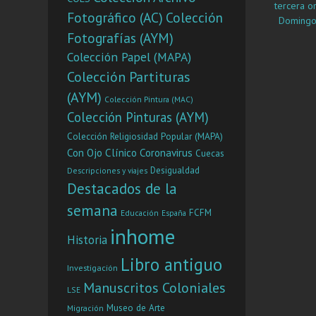
tercera o
Fotográfico (AC)
Colección
Domingo,
Fotografías (AYM)
universal
Mundo, mil
Colección Papel (MAPA)
naturaleza 
Colección Partituras
efecto de l
(AYM)
Historia de 
Colección Pintura (MAC)
vida, y 
Colección Pinturas (AYM)
Colección Religiosidad Popular (MAPA)
Con Ojo Clínico
Coronavirus
Cuecas
Desigualdad
Descripciones y viajes
Destacados de la
semana
FCFM
Educación
España
inhome
Historia
Libro antiguo
Investigación
Manuscritos Coloniales
LSE
Museo de Arte
Migración