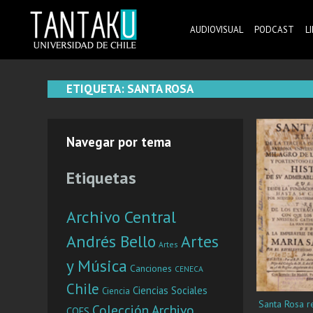
Skip
to
AUDIOVISUAL
PODCAST
L
content
Tantaku
Conecta con la diversidad y cultura de Chile
ETIQUETA:
SANTA ROSA
Navegar por tema
Etiquetas
Archivo Central
Andrés Bello
Artes
Artes
y Música
Canciones
CENECA
Chile
Ciencias Sociales
Ciencia
Santa Rosa re
Colección Archivo
COES