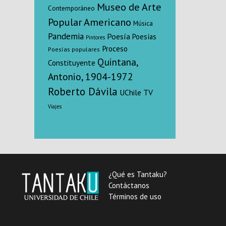
Museo de Arte
Contemporáneo
Popular Americano
Música
Pandemia
Poesía
Poesías
Pintores
Proceso
Poesías populares
Quintana,
Constituyente
Antonio, 1904-1972
Roberto Dávila
UChile TV
Viajes
¿Qué es Tantaku?
Contáctanos
Términos de uso