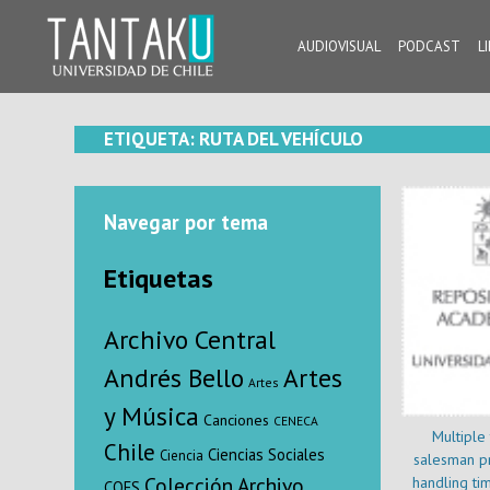
Skip
to
AUDIOVISUAL
PODCAST
L
content
Tantaku
Conecta con la diversidad y cultura de Chile
ETIQUETA:
RUTA DEL VEHÍCULO
Navegar por tema
Etiquetas
Archivo Central
Andrés Bello
Artes
Artes
y Música
Canciones
CENECA
Multiple 
Chile
Ciencias Sociales
Ciencia
salesman p
Colección Archivo
handling ti
COES