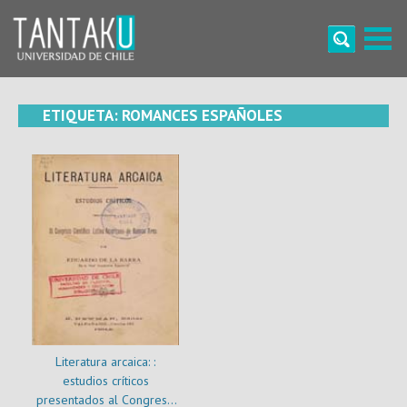
Skip
to
content
Tantaku
Conecta con la diversidad y cultura de Chile
ETIQUETA:
ROMANCES ESPAÑOLES
Literatura arcaica: :
estudios críticos
presentados al Congreso