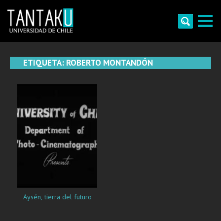
Skip
to
content
Tantaku
Conecta con la diversidad y cultura de Chile
ETIQUETA:
ROBERTO MONTANDÓN
Aysén, tierra del futuro