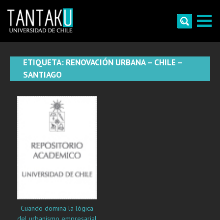
Skip
to
content
Tantaku
Conecta con la diversidad y cultura de Chile
ETIQUETA:
RENOVACIÓN URBANA – CHILE –
SANTIAGO
Cuando domina la lógica
del urbanismo empresarial