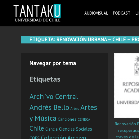
Skip
to
AUDIOVISUAL
PODCAST
L
content
Tantaku
Conecta con la diversidad y cultura de Chile
ETIQUETA:
RENOVACIÓN URBANA – CHILE – PR
Navegar por tema
Etiquetas
Archivo Central
Andrés Bello
Artes
Artes
y Música
Canciones
CENECA
Renovación Ba
Chile
Ciencias Sociales
Ciencia
recuperaci
Colección Archivo
través de la
COES