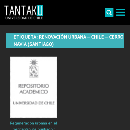
Skip
to
content
Tantaku
Conecta con la diversidad y cultura de Chile
ETIQUETA:
RENOVACIÓN URBANA – CHILE – CERRO
NAVIA (SANTIAGO)
Regeneración urbana en el
pericentro de Santiago :