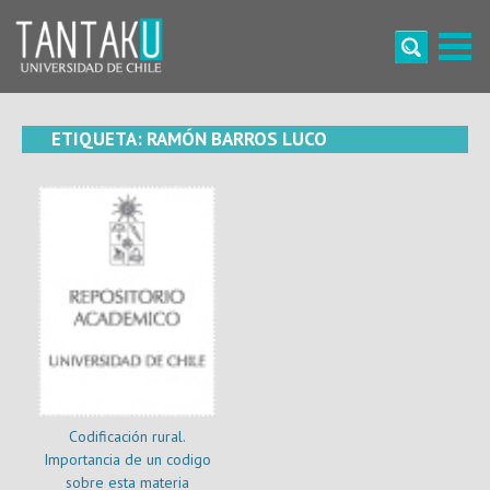
Skip
to
content
Tantaku
Conecta con la diversidad y cultura de Chile
ETIQUETA:
RAMÓN BARROS LUCO
Codificación rural.
Importancia de un codigo
sobre esta materia